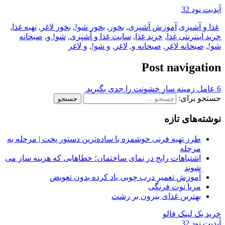
آپدیت نود 32
غذا و آشپزی
آموزش آشپزی
,
بخور
,
بخور شو!
,
بخور لاغر
,
تهیه غذا
,
خرید اینترنتی غذا
,
خرید غذا
,
سایت غذا و آشپزی
,
شو! و
,
صبحانه
شو!
,
صبحانه لاغر
,
صبحانه و
,
لاغر
,
و شو!
,
و لاغر
Post navigation
6 عامل زمینه‌ ساز خشونت را جدی بگیرید
جستجو برای:
نوشته‌های تازه
طرز تهیه فرنی خوشمزه با ساده‌ترین دستور پخت | مرحله به
مرحله
اشتباهات رایج در نمای ساختمان؛ خطاهایی که هزینه ساز می
شوند
آموزش تعمیر درب چوبی باد کرده بدون تعویض
مربا توت فرنگی
بهترین غذای بیرون بر رشت
خرید بک لینک فالو
آپدیت نود 32