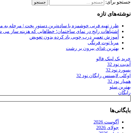
جستجو برای:
نوشته‌های تازه
طرز تهیه فرنی خوشمزه با ساده‌ترین دستور پخت | مرحله به م
اشتباهات رایج در نمای ساختمان؛ خطاهایی که هزینه ساز می ش
آموزش تعمیر درب چوبی باد کرده بدون تعویض
مربا توت فرنگی
بهترین غذای بیرون بر رشت
خرید بک لینک فالو
آپدیت نود 32
پسورد نود 32
اوکلی لایسنس رایگان نود 32
همیار نود 32
بهترین سئو
رایگان
بایگانی‌ها
آگوست 2026
جولای 2026