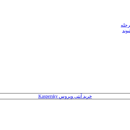
رحله
وند
خرید آنتی ویروس Kaspersky