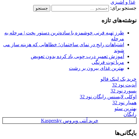
غذا و آشپزی
جستجو برای:
نوشته‌های تازه
طرز تهیه فرنی خوشمزه با ساده‌ترین دستور پخت | مرحله به
مرحله
اشتباهات رایج در نمای ساختمان؛ خطاهایی که هزینه ساز می
شوند
آموزش تعمیر درب چوبی باد کرده بدون تعویض
مربا توت فرنگی
بهترین غذای بیرون بر رشت
خرید بک لینک فالو
آپدیت نود 32
پسورد نود 32
اوکلی لایسنس رایگان نود 32
همیار نود 32
بهترین سئو
رایگان
خرید آنتی ویروس Kaspersky
بایگانی‌ها