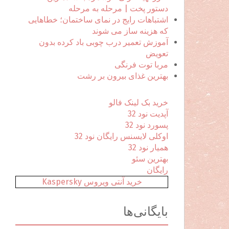
ا
دستور پخت | مرحله به مرحله
ی
اشتباهات رایج در نمای ساختمان؛ خطاهایی
:
که هزینه ساز می شوند
آموزش تعمیر درب چوبی باد کرده بدون
تعویض
مربا توت فرنگی
بهترین غذای بیرون بر رشت
خرید بک لینک فالو
آپدیت نود 32
پسورد نود 32
اوکلی لایسنس رایگان نود 32
همیار نود 32
بهترین سئو
رایگان
خرید آنتی ویروس Kaspersky
بایگانی‌ها