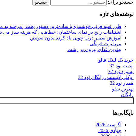
جستجو برای:
نوشته‌های تازه
طرز تهیه فرنی خوشمزه با ساده‌ترین دستور پخت | مرحله به م
اشتباهات رایج در نمای ساختمان؛ خطاهایی که هزینه ساز می ش
آموزش تعمیر درب چوبی باد کرده بدون تعویض
مربا توت فرنگی
بهترین غذای بیرون بر رشت
خرید بک لینک فالو
آپدیت نود 32
پسورد نود 32
اوکلی لایسنس رایگان نود 32
همیار نود 32
بهترین سئو
رایگان
بایگانی‌ها
آگوست 2026
جولای 2026