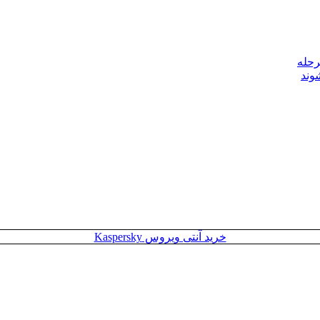
رحله
وند
خرید آنتی ویروس Kaspersky