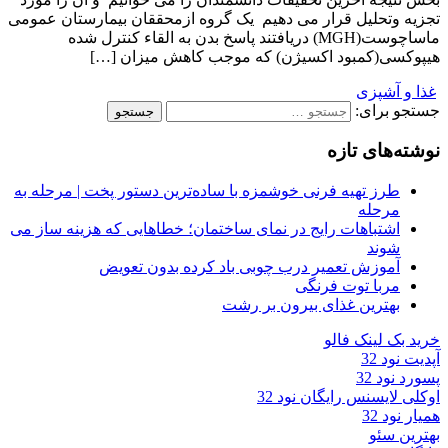
تجزیه وتحلیل قرار می دهیم یک گروه ازمحققان بیمارستان عمومی
ماساچوست(MGH) دریافتند پاسخ بدن به القاء کنترل شده
هیپوکسی(کمبود اکسیژن) که موجب کاهش میزان […]
غذا و آشپزی
جستجو برای:
نوشته‌های تازه
طرز تهیه فرنی خوشمزه با ساده‌ترین دستور پخت | مرحله به
مرحله
اشتباهات رایج در نمای ساختمان؛ خطاهایی که هزینه ساز می
شوند
آموزش تعمیر درب چوبی باد کرده بدون تعویض
مربا توت فرنگی
بهترین غذای بیرون بر رشت
خرید بک لینک فالو
آپدیت نود 32
پسورد نود 32
اوکلی لایسنس رایگان نود 32
همیار نود 32
بهترین سئو