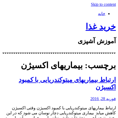
Skip to content
خانه
خرید غذا
آموزش آشپزی
برچسب: بیماریهای اکسیژن
ارتباط بیماریهای میتوکندریایی با کمبود
اکسیژن
فوریه 28, 2016
ارتباط بیماریهای میتوکندریایی با کمبود اکسیژن وقتی اکسیژن
کاهش میابد بیماری میتوکندریایی دچار نوسان می شود که در این
بخش نتیجه آخرین تحقیقات دانشمندان را می خوانیم و آن را مورد