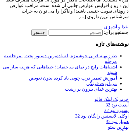
این دارو و افزایش عوارض جانبی آن شده است. مراقب عوارض
داروهای تقویت جنسی باشید! وایاگرا را می توان به جرات
سرشناس ترین داروی […]
غذا و آشپزی
جستجو برای:
نوشته‌های تازه
طرز تهیه فرنی خوشمزه با ساده‌ترین دستور پخت | مرحله به
مرحله
اشتباهات رایج در نمای ساختمان؛ خطاهایی که هزینه ساز می
شوند
آموزش تعمیر درب چوبی باد کرده بدون تعویض
مربا توت فرنگی
بهترین غذای بیرون بر رشت
خرید بک لینک فالو
آپدیت نود 32
پسورد نود 32
اوکلی لایسنس رایگان نود 32
همیار نود 32
بهترین سئو