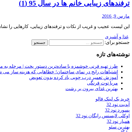
ترفندهای زیبایی خانم ها در سال 95 (1)
مارس 9, 2016
این لیست عجیب و غریب از نکات و ترفندهای زیبایی، کارهایی را نشان
غذا و آشپزی
جستجو برای:
نوشته‌های تازه
طرز تهیه فرنی خوشمزه با ساده‌ترین دستور پخت | مرحله به م
اشتباهات رایج در نمای ساختمان؛ خطاهایی که هزینه ساز می ش
آموزش تعمیر درب چوبی باد کرده بدون تعویض
مربا توت فرنگی
بهترین غذای بیرون بر رشت
خرید بک لینک فالو
آپدیت نود 32
پسورد نود 32
اوکلی لایسنس رایگان نود 32
همیار نود 32
بهترین سئو