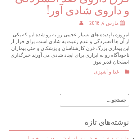
و داروی شادی آور!
مارس 4, 2016
امروزه با پدیده های بسیار عجیبی رو به رو شده ایم که یکی
از آن ها افسردگی و عدم رغبت به شادی است. برای فرار از
این بیماری بزرگ قرن کارشناسان و پزشکان و حتی بیماران
ناخودآگاه رو به ابزاری برای ایجاد شادی می آورند خبرگذاری
اصفحان قدیر نیوز
غذا و آشپزی
ج
س
ت
ج
نوشته‌های تازه
و
ب
ر
طرز تهیه فرنی خوشمزه با ساده‌ترین دستور پخت |