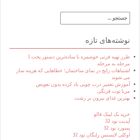
ج
س
ت
ج
نوشته‌های تازه
و
ب
ر
طرز تهیه فرنی خوشمزه با ساده‌ترین دستور پخت |
ا
مرحله به مرحله
ی
اشتباهات رایج در نمای ساختمان؛ خطاهایی که هزینه ساز
:
می شوند
آموزش تعمیر درب چوبی باد کرده بدون تعویض
مربا توت فرنگی
بهترین غذای بیرون بر رشت
خرید بک لینک فالو
آپدیت نود 32
پسورد نود 32
اوکلی لایسنس رایگان نود 32