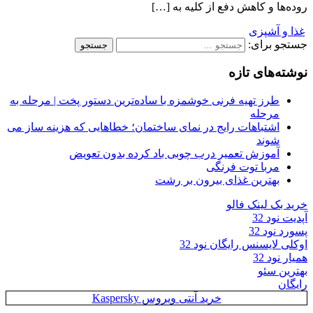
روده‌ها و کاهش دفع از کلیه به […]
غذا و آشپزی
جستجو برای:
نوشته‌های تازه
طرز تهیه فرنی خوشمزه با ساده‌ترین دستور پخت | مرحله به
مرحله
اشتباهات رایج در نمای ساختمان؛ خطاهایی که هزینه ساز می
شوند
آموزش تعمیر درب چوبی باد کرده بدون تعویض
مربا توت فرنگی
بهترین غذای بیرون بر رشت
خرید بک لینک فالو
آپدیت نود 32
پسورد نود 32
اوکلی لایسنس رایگان نود 32
همیار نود 32
بهترین سئو
رایگان
خرید آنتی ویروس Kaspersky