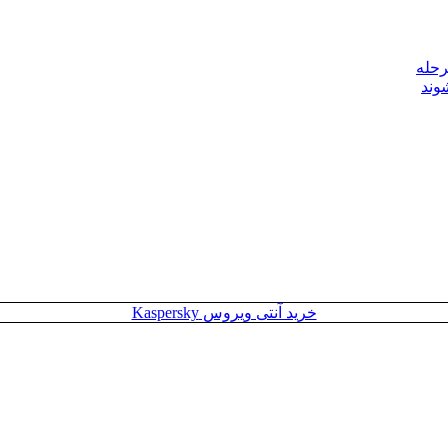
رحله
وند
خرید آنتی ویروس Kaspersky