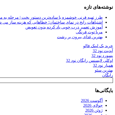
نوشته‌های تازه
طرز تهیه فرنی خوشمزه با ساده‌ترین دستور پخت | مرحله به م
اشتباهات رایج در نمای ساختمان؛ خطاهایی که هزینه ساز می ش
آموزش تعمیر درب چوبی باد کرده بدون تعویض
مربا توت فرنگی
بهترین غذای بیرون بر رشت
خرید بک لینک فالو
آپدیت نود 32
پسورد نود 32
اوکلی لایسنس رایگان نود 32
همیار نود 32
بهترین سئو
رایگان
بایگانی‌ها
آگوست 2026
جولای 2026
ژوئن 2026