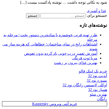
شود به نکاتی توجه داشت … نوشته پادکست بیست […]
غذا و آشپزی
جستجو برای:
نوشته‌های تازه
طرز تهیه فرنی خوشمزه با ساده‌ترین دستور پخت | مرحله به
مرحله
اشتباهات رایج در نمای ساختمان؛ خطاهایی که هزینه ساز می
شوند
آموزش تعمیر درب چوبی باد کرده بدون تعویض
مربا توت فرنگی
بهترین غذای بیرون بر رشت
خرید بک لینک فالو
آپدیت نود 32
پسورد نود 32
اوکلی لایسنس رایگان نود 32
همیار نود 32
بهترین سئو
رایگان
خرید آنتی ویروس Kaspersky