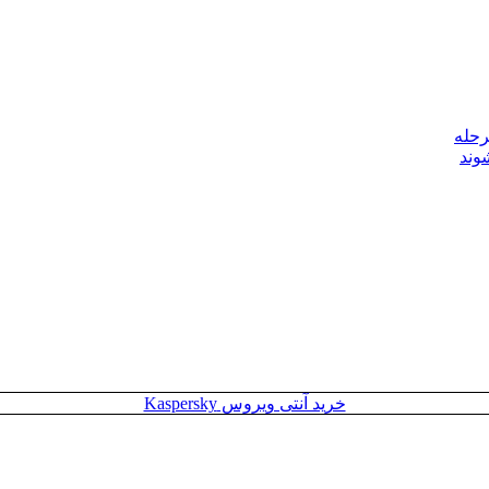
رحله
وند
خرید آنتی ویروس Kaspersky