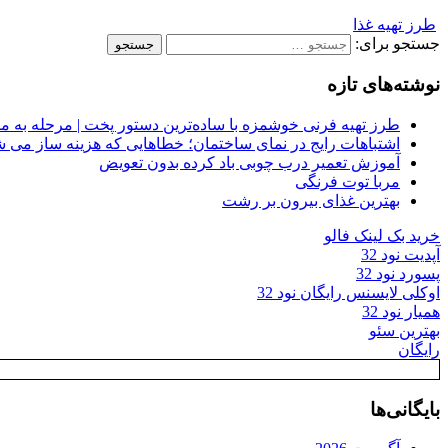
طرز تهیه غذا
جستجو برای:
نوشته‌های تازه
طرز تهیه فرنی خوشمزه با ساده‌ترین دستور پخت | مرحله به م
اشتباهات رایج در نمای ساختمان؛ خطاهایی که هزینه ساز می ش
آموزش تعمیر درب چوبی باد کرده بدون تعویض
مربا توت فرنگی
بهترین غذای بیرون بر رشت
خرید بک لینک فالو
آپدیت نود 32
پسورد نود 32
اوکلی لایسنس رایگان نود 32
همیار نود 32
بهترین سئو
رایگان
بایگانی‌ها