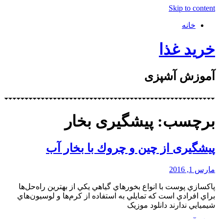
Skip to content
خانه
خرید غذا
آموزش آشپزی
برچسب: پيشگيری بخار
پيشگيری از چين و چروك با بخار آب
مارس 1, 2016
پاكسازي پوست با انواع بخورهاي گياهي يكي از بهترين راه‌حل‌ها
براي افرادي است كه تمايلي به استفاده از كرم‌ها و لوسيون‌هاي
شيميايي ندارند دانلود موزیک