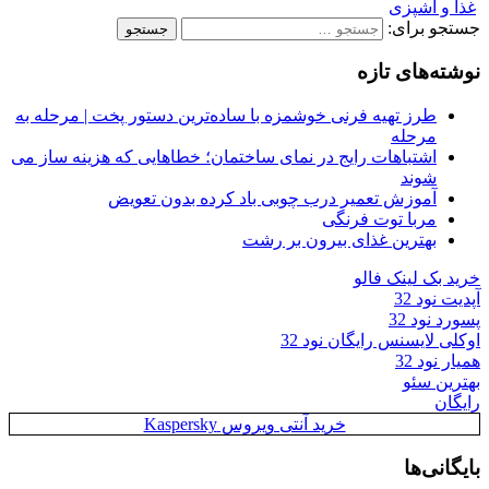
غذا و آشپزی
جستجو برای:
نوشته‌های تازه
طرز تهیه فرنی خوشمزه با ساده‌ترین دستور پخت | مرحله به
مرحله
اشتباهات رایج در نمای ساختمان؛ خطاهایی که هزینه ساز می
شوند
آموزش تعمیر درب چوبی باد کرده بدون تعویض
مربا توت فرنگی
بهترین غذای بیرون بر رشت
خرید بک لینک فالو
آپدیت نود 32
پسورد نود 32
اوکلی لایسنس رایگان نود 32
همیار نود 32
بهترین سئو
رایگان
خرید آنتی ویروس Kaspersky
بایگانی‌ها