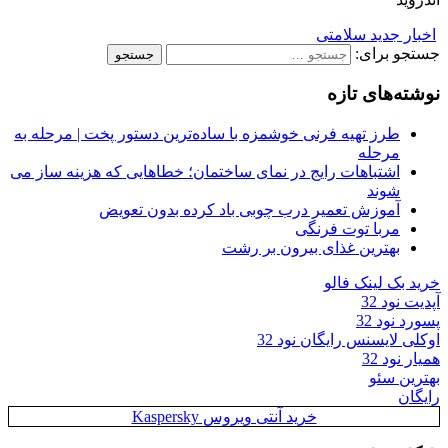
اخبار جدید سلامتی
جستجو برای:
نوشته‌های تازه
طرز تهیه فرنی خوشمزه با ساده‌ترین دستور پخت | مرحله به
مرحله
اشتباهات رایج در نمای ساختمان؛ خطاهایی که هزینه ساز می
شوند
آموزش تعمیر درب چوبی باد کرده بدون تعویض
مربا توت فرنگی
بهترین غذای بیرون بر رشت
خرید بک لینک فالو
آپدیت نود 32
پسورد نود 32
اوکلی لایسنس رایگان نود 32
همیار نود 32
بهترین سئو
رایگان
خرید آنتی ویروس Kaspersky