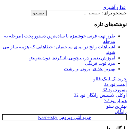
غذا و آشپزی
جستجو برای:
نوشته‌های تازه
طرز تهیه فرنی خوشمزه با ساده‌ترین دستور پخت | مرحله به
مرحله
اشتباهات رایج در نمای ساختمان؛ خطاهایی که هزینه ساز می
شوند
آموزش تعمیر درب چوبی باد کرده بدون تعویض
مربا توت فرنگی
بهترین غذای بیرون بر رشت
خرید بک لینک فالو
آپدیت نود 32
پسورد نود 32
اوکلی لایسنس رایگان نود 32
همیار نود 32
بهترین سئو
رایگان
خرید آنتی ویروس Kaspersky
بایگانی‌ها