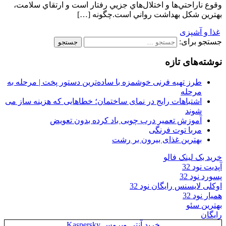
وقوع ناراحتي‌ها و اختلال‌هاي جزیي رفتار است و ارتقاي سلامت،
بهترين شكل بهداشت رواني است.چگونه […]
غذا و آشپزی
جستجو برای:
نوشته‌های تازه
طرز تهیه فرنی خوشمزه با ساده‌ترین دستور پخت | مرحله به
مرحله
اشتباهات رایج در نمای ساختمان؛ خطاهایی که هزینه ساز می
شوند
آموزش تعمیر درب چوبی باد کرده بدون تعویض
مربا توت فرنگی
بهترین غذای بیرون بر رشت
خرید بک لینک فالو
آپدیت نود 32
پسورد نود 32
اوکلی لایسنس رایگان نود 32
همیار نود 32
بهترین سئو
رایگان
خرید آنتی ویروس Kaspersky