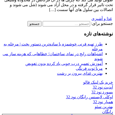
تحت تاثیر قرار گرفته و در محل آزاد می شوند (شل می شوند و
اتصالات بین سلول های آنها سست […]
غذا و آشپزی
جستجو برای:
نوشته‌های تازه
طرز تهیه فرنی خوشمزه با ساده‌ترین دستور پخت | مرحله به
مرحله
اشتباهات رایج در نمای ساختمان؛ خطاهایی که هزینه ساز می
شوند
آموزش تعمیر درب چوبی باد کرده بدون تعویض
مربا توت فرنگی
بهترین غذای بیرون بر رشت
خرید بک لینک فالو
آپدیت نود 32
پسورد نود 32
اوکلی لایسنس رایگان نود 32
همیار نود 32
بهترین سئو
رایگان