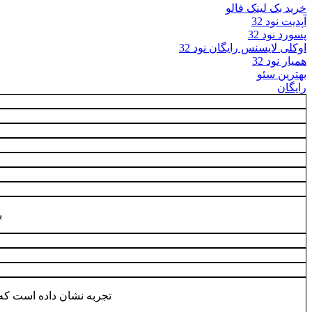
خرید بک لینک فالو
آپدیت نود 32
پسورد نود 32
اوکلی لایسنس رایگان نود 32
همیار نود 32
بهترین سئو
رایگان
ب
تجربه نشان داده است که