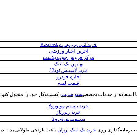
خرید آنتی ویروس Kaspersky
آخرین اخبار ورزشی
مرکز فروش چوب پلاست
بهترین بک لینک
خرید لایسنس نود32
اجاره خودرو
قیمت لمبه
ا استفاده از خدمات تخصصی
سئو سایت
، کسب‌وکار خود را متحول کنید.
خرید بیسیم موتورولا
خرید رپورتاژ
بی سیم موتورولا
 سرمایه‌گذاری روی
خرید بک لینک ارزان
باعث بازدهی طولانی‌مدت در 