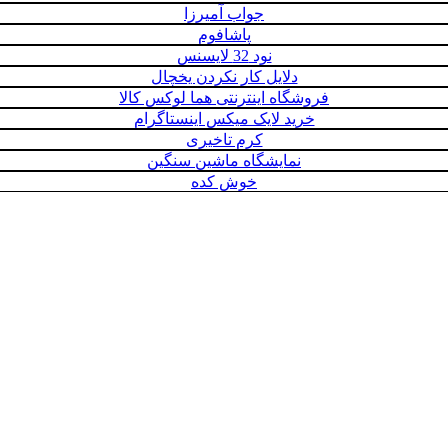
جواب آمیرزا
پاشافوم
نود 32 لایسنس
دلایل کار نکردن یخچال
فروشگاه اینترنتی هما لوکس کالا
خرید لایک میکس اینستاگرام
کرم تاخیری
نمایشگاه ماشین سنگین
خوش کده