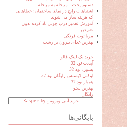
ا
دستور پخت | مرحله به مرحله
ی
اشتباهات رایج در نمای ساختمان؛ خطاهایی
:
که هزینه ساز می شوند
آموزش تعمیر درب چوبی باد کرده بدون
تعویض
مربا توت فرنگی
بهترین غذای بیرون بر رشت
خرید بک لینک فالو
آپدیت نود 32
پسورد نود 32
اوکلی لایسنس رایگان نود 32
همیار نود 32
بهترین سئو
رایگان
خرید آنتی ویروس Kaspersky
بایگانی‌ها