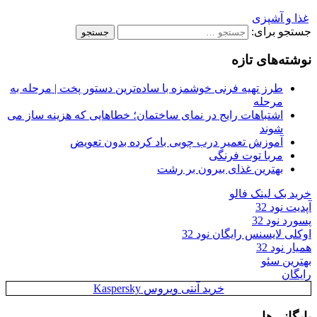
غذا و آشپزی
جستجو برای:
نوشته‌های تازه
طرز تهیه فرنی خوشمزه با ساده‌ترین دستور پخت | مرحله به
مرحله
اشتباهات رایج در نمای ساختمان؛ خطاهایی که هزینه ساز می
شوند
آموزش تعمیر درب چوبی باد کرده بدون تعویض
مربا توت فرنگی
بهترین غذای بیرون بر رشت
خرید بک لینک فالو
آپدیت نود 32
پسورد نود 32
اوکلی لایسنس رایگان نود 32
همیار نود 32
بهترین سئو
رایگان
خرید آنتی ویروس Kaspersky
بایگانی‌ها