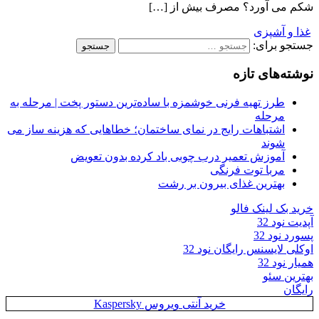
شکم می آورد؟ مصرف بیش از […]
غذا و آشپزی
جستجو برای:
نوشته‌های تازه
طرز تهیه فرنی خوشمزه با ساده‌ترین دستور پخت | مرحله به
مرحله
اشتباهات رایج در نمای ساختمان؛ خطاهایی که هزینه ساز می
شوند
آموزش تعمیر درب چوبی باد کرده بدون تعویض
مربا توت فرنگی
بهترین غذای بیرون بر رشت
خرید بک لینک فالو
آپدیت نود 32
پسورد نود 32
اوکلی لایسنس رایگان نود 32
همیار نود 32
بهترین سئو
رایگان
خرید آنتی ویروس Kaspersky