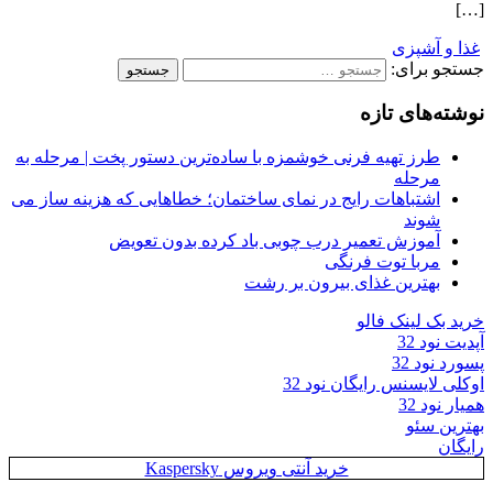
[…]
غذا و آشپزی
جستجو برای:
نوشته‌های تازه
طرز تهیه فرنی خوشمزه با ساده‌ترین دستور پخت | مرحله به
مرحله
اشتباهات رایج در نمای ساختمان؛ خطاهایی که هزینه ساز می
شوند
آموزش تعمیر درب چوبی باد کرده بدون تعویض
مربا توت فرنگی
بهترین غذای بیرون بر رشت
خرید بک لینک فالو
آپدیت نود 32
پسورد نود 32
اوکلی لایسنس رایگان نود 32
همیار نود 32
بهترین سئو
رایگان
خرید آنتی ویروس Kaspersky