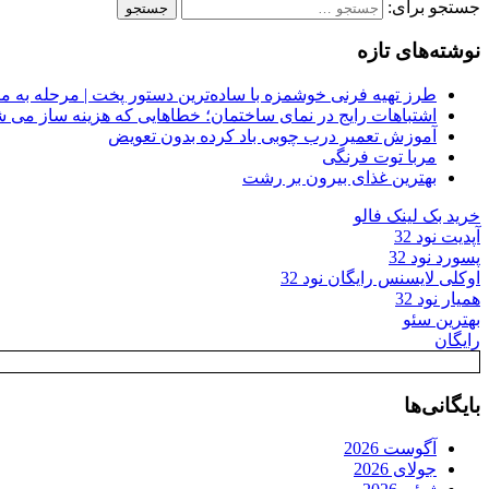
جستجو برای:
نوشته‌های تازه
طرز تهیه فرنی خوشمزه با ساده‌ترین دستور پخت | مرحله به م
اشتباهات رایج در نمای ساختمان؛ خطاهایی که هزینه ساز می ش
آموزش تعمیر درب چوبی باد کرده بدون تعویض
مربا توت فرنگی
بهترین غذای بیرون بر رشت
خرید بک لینک فالو
آپدیت نود 32
پسورد نود 32
اوکلی لایسنس رایگان نود 32
همیار نود 32
بهترین سئو
رایگان
بایگانی‌ها
آگوست 2026
جولای 2026