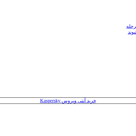
رحله
وند
خرید آنتی ویروس Kaspersky