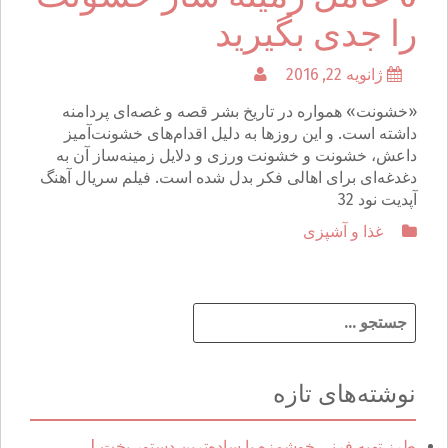
را جدی بگیرید
ژانویه 22, 2016
«خشونت» همواره در تاریخ بشر قصه و غصه‌ای پردامنه
داشته ‌است. و این روزها به دلیل اقدام‌های خشونت‌آمیز
داعش، خشونت و خشونت ورزی و دلایل زمینه‌ساز آن به
دغدغه‌ای برای اهالی فکر بدل شده‌ است. فیلم سریال آهنگ
آپدیت نود 32
غذا و آشپزی
ج
س
ت
ج
نوشته‌های تازه
و
ب
ر
طرز تهیه فرنی خوشمزه با ساده‌ترین دستور پخت |