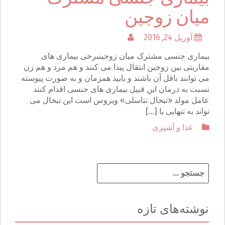
میان زوجین
آوریل 24, 2016
بیماری جنسی مشترک میان زوجینبرخی بیماری های
مقاربتی بین زوجین انتقال پیدا می کنند و هم مرد و هم زن
می توانند ناقل آن باشند و بایید همزمان و به صورت پیوسته
نسبت به درمان این قبیل بیماری های جنسی اقدام کنند
عامل مولد «تبخال تناسلی» ویروس است این تبخال می
تواند به تنهایی یا […]
غذا و آشپزی
ج
س
ت
ج
نوشته‌های تازه
و
ب