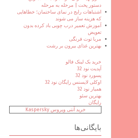
ا
دستور پخت | مرحله به مرحله
ی
اشتباهات رایج در نمای ساختمان؛ خطاهایی
:
که هزینه ساز می شوند
آموزش تعمیر درب چوبی باد کرده بدون
تعویض
مربا توت فرنگی
بهترین غذای بیرون بر رشت
خرید بک لینک فالو
آپدیت نود 32
پسورد نود 32
اوکلی لایسنس رایگان نود 32
همیار نود 32
بهترین سئو
رایگان
خرید آنتی ویروس Kaspersky
بایگانی‌ها