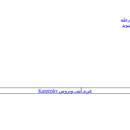
رحله
وند
خرید آنتی ویروس Kaspersky