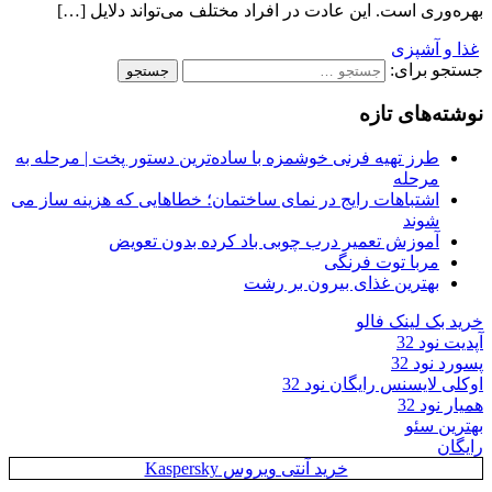
بهره‌وری است. این عادت در افراد مختلف می‌تواند دلایل […]
غذا و آشپزی
جستجو برای:
نوشته‌های تازه
طرز تهیه فرنی خوشمزه با ساده‌ترین دستور پخت | مرحله به
مرحله
اشتباهات رایج در نمای ساختمان؛ خطاهایی که هزینه ساز می
شوند
آموزش تعمیر درب چوبی باد کرده بدون تعویض
مربا توت فرنگی
بهترین غذای بیرون بر رشت
خرید بک لینک فالو
آپدیت نود 32
پسورد نود 32
اوکلی لایسنس رایگان نود 32
همیار نود 32
بهترین سئو
رایگان
خرید آنتی ویروس Kaspersky