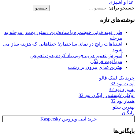
غذا و آشپزی
جستجو برای:
نوشته‌های تازه
طرز تهیه فرنی خوشمزه با ساده‌ترین دستور پخت | مرحله به
مرحله
اشتباهات رایج در نمای ساختمان؛ خطاهایی که هزینه ساز می
شوند
آموزش تعمیر درب چوبی باد کرده بدون تعویض
مربا توت فرنگی
بهترین غذای بیرون بر رشت
خرید بک لینک فالو
آپدیت نود 32
پسورد نود 32
اوکلی لایسنس رایگان نود 32
همیار نود 32
بهترین سئو
رایگان
خرید آنتی ویروس Kaspersky
بایگانی‌ها