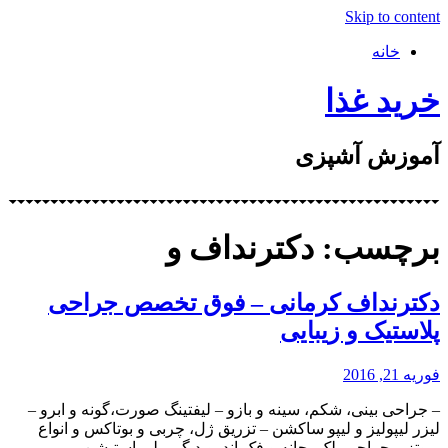
Skip to content
خانه
خرید غذا
آموزش آشپزی
برچسب: دکترنداف و
دکترنداف کرمانی – فوق تخصص جراحی
پلاستیک و زیبایی
فوریه 21, 2016
– جراحی بینی، شکم، سینه و بازو – لیفتینگ صورت،گونه و ابرو –
لیزر لیپولیز و لیپو ساکشن – تزریق ژل، چربی و بوتاکس و انواع
پروتز – جراحی پلک، چانه و فک اندروید گیم پلی استیشن