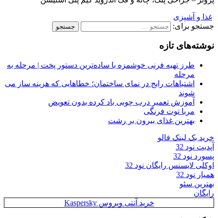
غذا و آشپزی
جستجو برای:
نوشته‌های تازه
طرز تهیه فرنی خوشمزه با ساده‌ترین دستور پخت | مرحله به
مرحله
اشتباهات رایج در نمای ساختمان؛ خطاهایی که هزینه ساز می
شوند
آموزش تعمیر درب چوبی باد کرده بدون تعویض
مربا توت فرنگی
بهترین غذای بیرون بر رشت
خرید بک لینک فالو
آپدیت نود 32
پسورد نود 32
اوکلی لایسنس رایگان نود 32
همیار نود 32
بهترین سئو
رایگان
خرید آنتی ویروس Kaspersky