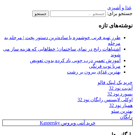
غذا و آشپزی
جستجو برای:
نوشته‌های تازه
طرز تهیه فرنی خوشمزه با ساده‌ترین دستور پخت | مرحله به
مرحله
اشتباهات رایج در نمای ساختمان؛ خطاهایی که هزینه ساز می
شوند
آموزش تعمیر درب چوبی باد کرده بدون تعویض
مربا توت فرنگی
بهترین غذای بیرون بر رشت
خرید بک لینک فالو
آپدیت نود 32
پسورد نود 32
اوکلی لایسنس رایگان نود 32
همیار نود 32
بهترین سئو
رایگان
خرید آنتی ویروس Kaspersky
بایگانی‌ها