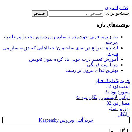
غذا و آشپزی
جستجو برای:
نوشته‌های تازه
طرز تهیه فرنی خوشمزه با ساده‌ترین دستور پخت | مرحله به
مرحله
اشتباهات رایج در نمای ساختمان؛ خطاهایی که هزینه ساز می
شوند
آموزش تعمیر درب چوبی باد کرده بدون تعویض
مربا توت فرنگی
بهترین غذای بیرون بر رشت
خرید بک لینک فالو
آپدیت نود 32
پسورد نود 32
اوکلی لایسنس رایگان نود 32
همیار نود 32
بهترین سئو
رایگان
خرید آنتی ویروس Kaspersky
بایگانی‌ها