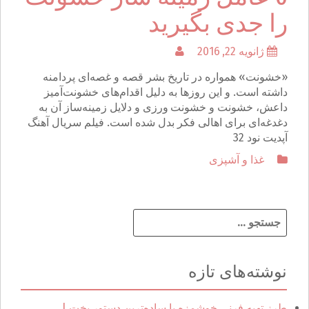
را جدی بگیرید
ژانویه 22, 2016
«خشونت» همواره در تاریخ بشر قصه و غصه‌ای پردامنه
داشته ‌است. و این روزها به دلیل اقدام‌های خشونت‌آمیز
داعش، خشونت و خشونت ورزی و دلایل زمینه‌ساز آن به
دغدغه‌ای برای اهالی فکر بدل شده‌ است. فیلم سریال آهنگ
آپدیت نود 32
غذا و آشپزی
ج
س
ت
ج
نوشته‌های تازه
و
ب
ر
طرز تهیه فرنی خوشمزه با ساده‌ترین دستور پخت |