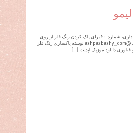
لیمو
پاکسازی زنگ فلز از لباسها با لیمو پاورقی های آشپزباشی #خانه_داری، شماره ۲۰ برای پاک کردن زنگ فلز از روی
لباس، روی آن چند قطره آب لیمو اضافه نموده سپس اتویش کنید. @ashpazbashy_com نوشته پاکسازی زنگ فلز
و فناوری دانلود موزیک آپدیت […]