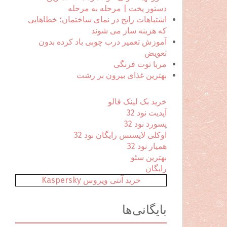
ا
دستور پخت | مرحله به مرحله
ی
اشتباهات رایج در نمای ساختمان؛ خطاهایی
:
که هزینه ساز می شوند
آموزش تعمیر درب چوبی باد کرده بدون
تعویض
مربا توت فرنگی
بهترین غذای بیرون بر رشت
خرید بک لینک فالو
آپدیت نود 32
پسورد نود 32
اوکلی لایسنس رایگان نود 32
همیار نود 32
بهترین سئو
رایگان
خرید آنتی ویروس Kaspersky
بایگانی‌ها