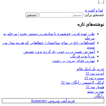
[…]
غذا و آشپزی
جستجو برای:
نوشته‌های تازه
طرز تهیه فرنی خوشمزه با ساده‌ترین دستور پخت | مرحله به
مرحله
اشتباهات رایج در نمای ساختمان؛ خطاهایی که هزینه ساز می
شوند
آموزش تعمیر درب چوبی باد کرده بدون تعویض
مربا توت فرنگی
بهترین غذای بیرون بر رشت
خرید بک لینک فالو
آپدیت نود 32
پسورد نود 32
اوکلی لایسنس رایگان نود 32
همیار نود 32
بهترین سئو
رایگان
خرید آنتی ویروس Kaspersky