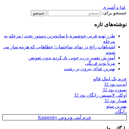
غذا و آشپزی
جستجو برای:
نوشته‌های تازه
طرز تهیه فرنی خوشمزه با ساده‌ترین دستور پخت | مرحله به
مرحله
اشتباهات رایج در نمای ساختمان؛ خطاهایی که هزینه ساز می
شوند
آموزش تعمیر درب چوبی باد کرده بدون تعویض
مربا توت فرنگی
بهترین غذای بیرون بر رشت
خرید بک لینک فالو
آپدیت نود 32
پسورد نود 32
اوکلی لایسنس رایگان نود 32
همیار نود 32
بهترین سئو
رایگان
خرید آنتی ویروس Kaspersky
بایگانی‌ها