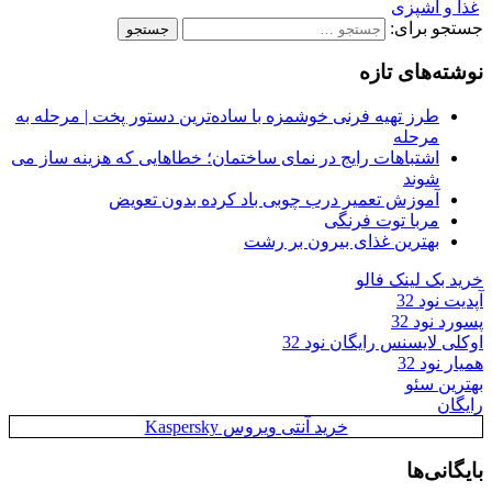
غذا و آشپزی
جستجو برای:
نوشته‌های تازه
طرز تهیه فرنی خوشمزه با ساده‌ترین دستور پخت | مرحله به
مرحله
اشتباهات رایج در نمای ساختمان؛ خطاهایی که هزینه ساز می
شوند
آموزش تعمیر درب چوبی باد کرده بدون تعویض
مربا توت فرنگی
بهترین غذای بیرون بر رشت
خرید بک لینک فالو
آپدیت نود 32
پسورد نود 32
اوکلی لایسنس رایگان نود 32
همیار نود 32
بهترین سئو
رایگان
خرید آنتی ویروس Kaspersky
بایگانی‌ها