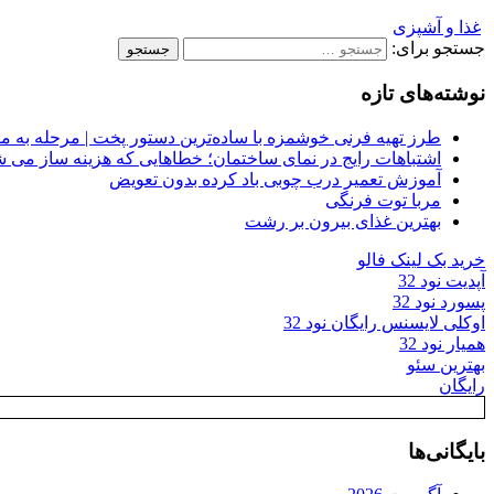
غذا و آشپزی
جستجو برای:
نوشته‌های تازه
طرز تهیه فرنی خوشمزه با ساده‌ترین دستور پخت | مرحله به م
اشتباهات رایج در نمای ساختمان؛ خطاهایی که هزینه ساز می ش
آموزش تعمیر درب چوبی باد کرده بدون تعویض
مربا توت فرنگی
بهترین غذای بیرون بر رشت
خرید بک لینک فالو
آپدیت نود 32
پسورد نود 32
اوکلی لایسنس رایگان نود 32
همیار نود 32
بهترین سئو
رایگان
بایگانی‌ها