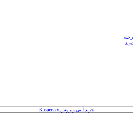
رحله
وند
خرید آنتی ویروس Kaspersky