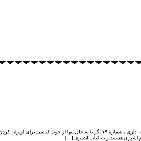
استفاده از چوب لباسی در هنگام آشپزی پاورقی های آشپزباشی #خانه_داری ، شماره ۱۹ اگر ت
م آشپزی هستید و به کتاب آشپزی […]