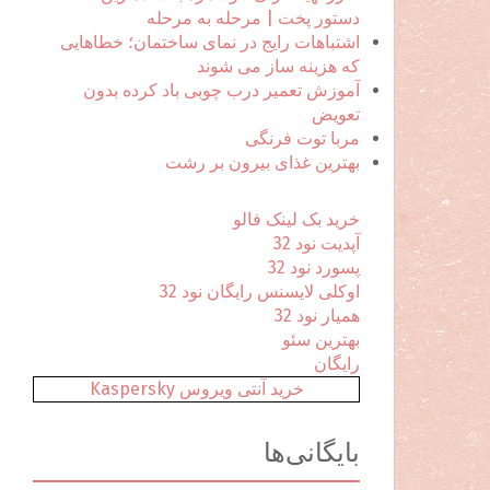
ا
دستور پخت | مرحله به مرحله
ی
اشتباهات رایج در نمای ساختمان؛ خطاهایی
:
که هزینه ساز می شوند
آموزش تعمیر درب چوبی باد کرده بدون
تعویض
مربا توت فرنگی
بهترین غذای بیرون بر رشت
خرید بک لینک فالو
آپدیت نود 32
پسورد نود 32
اوکلی لایسنس رایگان نود 32
همیار نود 32
بهترین سئو
رایگان
خرید آنتی ویروس Kaspersky
بایگانی‌ها