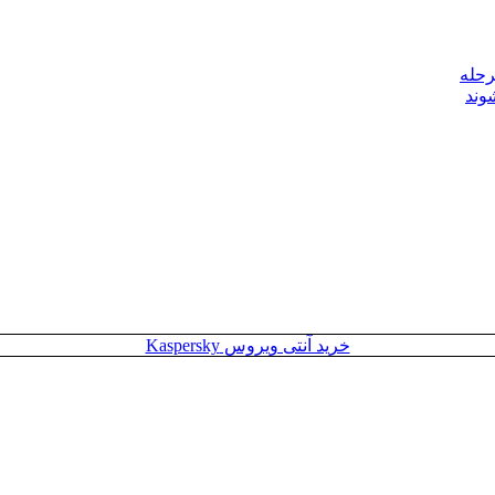
رحله
وند
خرید آنتی ویروس Kaspersky