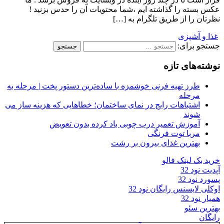
عکس بسته را گذاشته ایم ،شما محتویات آن را حدس بزنید !
نظرتان را از طریق تلگرام به […]
غذا و آشپزی
جستجو برای:
نوشته‌های تازه
طرز تهیه فرنی خوشمزه با ساده‌ترین دستور پخت | مرحله به
مرحله
اشتباهات رایج در نمای ساختمان؛ خطاهایی که هزینه ساز می
شوند
آموزش تعمیر درب چوبی باد کرده بدون تعویض
مربا توت فرنگی
بهترین غذای بیرون بر رشت
خرید بک لینک فالو
آپدیت نود 32
پسورد نود 32
اوکلی لایسنس رایگان نود 32
همیار نود 32
بهترین سئو
رایگان