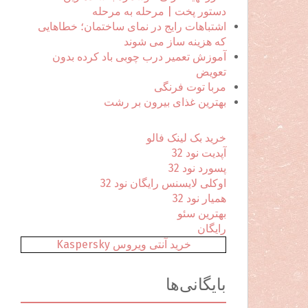
ا
دستور پخت | مرحله به مرحله
ی
اشتباهات رایج در نمای ساختمان؛ خطاهایی
:
که هزینه ساز می شوند
آموزش تعمیر درب چوبی باد کرده بدون
تعویض
مربا توت فرنگی
بهترین غذای بیرون بر رشت
خرید بک لینک فالو
آپدیت نود 32
پسورد نود 32
اوکلی لایسنس رایگان نود 32
همیار نود 32
بهترین سئو
رایگان
خرید آنتی ویروس Kaspersky
بایگانی‌ها