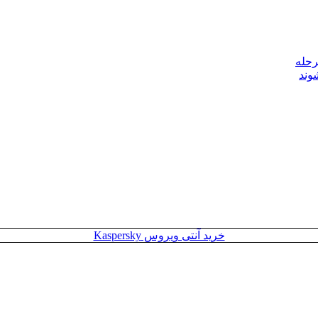
رحله
وند
خرید آنتی ویروس Kaspersky