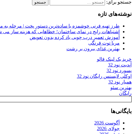
جستجو برای:
نوشته‌های تازه
طرز تهیه فرنی خوشمزه با ساده‌ترین دستور پخت | مرحله به م
اشتباهات رایج در نمای ساختمان؛ خطاهایی که هزینه ساز می ش
آموزش تعمیر درب چوبی باد کرده بدون تعویض
مربا توت فرنگی
بهترین غذای بیرون بر رشت
خرید بک لینک فالو
آپدیت نود 32
پسورد نود 32
اوکلی لایسنس رایگان نود 32
همیار نود 32
بهترین سئو
رایگان
بایگانی‌ها
آگوست 2026
جولای 2026