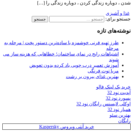
شدن ، دوباره زندگی کردن ، دوباره زندگی را […]
غذا و آشپزی
جستجو برای:
نوشته‌های تازه
طرز تهیه فرنی خوشمزه با ساده‌ترین دستور پخت | مرحله به
مرحله
اشتباهات رایج در نمای ساختمان؛ خطاهایی که هزینه ساز می
شوند
آموزش تعمیر درب چوبی باد کرده بدون تعویض
مربا توت فرنگی
بهترین غذای بیرون بر رشت
خرید بک لینک فالو
آپدیت نود 32
پسورد نود 32
اوکلی لایسنس رایگان نود 32
همیار نود 32
بهترین سئو
رایگان
خرید آنتی ویروس Kaspersky