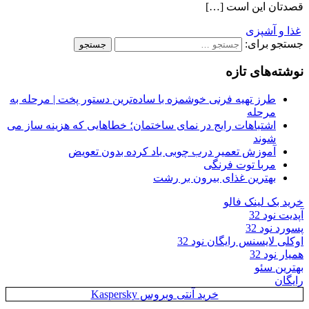
قصدتان این است […]
غذا و آشپزی
جستجو برای:
نوشته‌های تازه
طرز تهیه فرنی خوشمزه با ساده‌ترین دستور پخت | مرحله به
مرحله
اشتباهات رایج در نمای ساختمان؛ خطاهایی که هزینه ساز می
شوند
آموزش تعمیر درب چوبی باد کرده بدون تعویض
مربا توت فرنگی
بهترین غذای بیرون بر رشت
خرید بک لینک فالو
آپدیت نود 32
پسورد نود 32
اوکلی لایسنس رایگان نود 32
همیار نود 32
بهترین سئو
رایگان
خرید آنتی ویروس Kaspersky