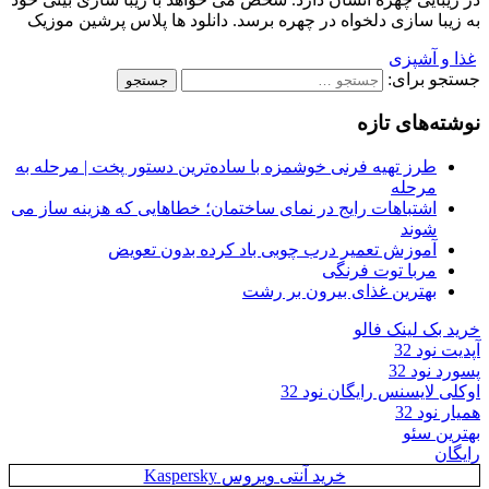
به زیبا سازی دلخواه در چهره برسد. دانلود ها پلاس پرشین موزیک
غذا و آشپزی
جستجو برای:
نوشته‌های تازه
طرز تهیه فرنی خوشمزه با ساده‌ترین دستور پخت | مرحله به
مرحله
اشتباهات رایج در نمای ساختمان؛ خطاهایی که هزینه ساز می
شوند
آموزش تعمیر درب چوبی باد کرده بدون تعویض
مربا توت فرنگی
بهترین غذای بیرون بر رشت
خرید بک لینک فالو
آپدیت نود 32
پسورد نود 32
اوکلی لایسنس رایگان نود 32
همیار نود 32
بهترین سئو
رایگان
خرید آنتی ویروس Kaspersky