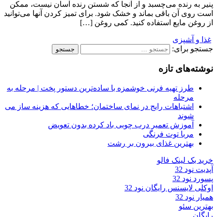
پنیر به رنده می‌چسبد و از آنجا که شستن رنده آسان نیست، ممکن
است روی آن باقی بماند و خشک شود. برای تمیز کردن آنها می‌توانید
از روغن مایع استفاده کنید. کمی روغن […]
غذا و آشپزی
جستجو برای:
نوشته‌های تازه
طرز تهیه فرنی خوشمزه با ساده‌ترین دستور پخت | مرحله به
مرحله
اشتباهات رایج در نمای ساختمان؛ خطاهایی که هزینه ساز می
شوند
آموزش تعمیر درب چوبی باد کرده بدون تعویض
مربا توت فرنگی
بهترین غذای بیرون بر رشت
خرید بک لینک فالو
آپدیت نود 32
پسورد نود 32
اوکلی لایسنس رایگان نود 32
همیار نود 32
بهترین سئو
رایگان