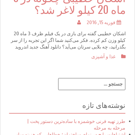
ماه 20 کیلو لاغر شد؟
فوریه 15, 2016
اشکان خطیبی گفته برای بازی در یک فیلم ظرف 3 ماه 20
کیلو وزن کم کرده. فکر می‌کنید شما اگر این تجربه را از سر
بگذرانید، چه بلایی سرتان می‌آید؟ دانلود آهنگ جدید اندروید
غذا و آشپزی
ج
س
ت
ج
نوشته‌های تازه
و
ب
ر
طرز تهیه فرنی خوشمزه با ساده‌ترین دستور پخت |
ا
مرحله به مرحله
ی
اشتباهات رایج در نمای ساختمان؛ خطاهایی که هزینه ساز